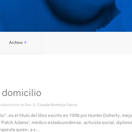
+
Archivo
a domicilio
Colaboración de
Dra. S. Claudia Montoya García
lio”, es el título del libro escrito en 1998 por Hunter Doherty, mejo
Patch Adams’; médico estadounidense, activista social, diplomá
erapeuta quien, a s…