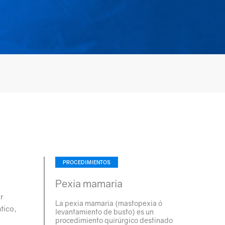
PROCEDIMIENTOS
Pexia mamaria
r
La pexia mamaria (mastopexia ó
tico,
levantamiento de busto) es un
procedimiento quirúrgico destinado