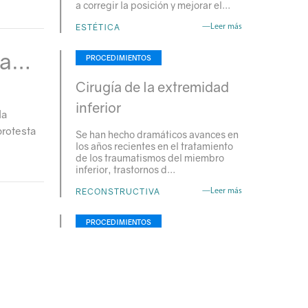
a corregir la posición y mejorar el…
ESTÉTICA
—Leer más
va…
PROCEDIMIENTOS
Cirugía de la extremidad
inferior
la
protesta
Se han hecho dramáticos avances en
los años recientes en el tratamiento
de los traumatismos del miembro
inferior, trastornos d…
RECONSTRUCTIVA
—Leer más
PROCEDIMIENTOS
Reducción mamaria
También conocida como
mamoplastía de reducción, es un
procedimiento quirúrgico destinado