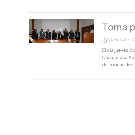
Toma p
01/Mar/2017 | 
El día jueves 2 
Universidad Au
de la mesa dire
1