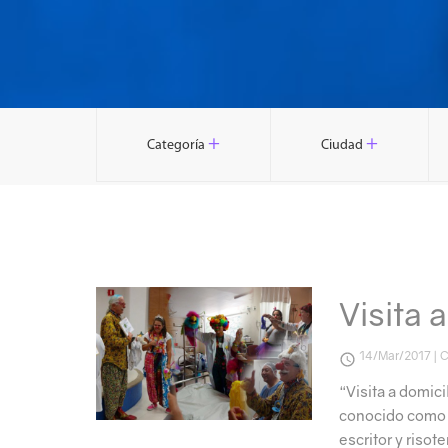
+
+
Categoría
Ciudad
Visita 
14/Mar/2017 | 
“Visita a domici
conocido como ‘
escritor y risot