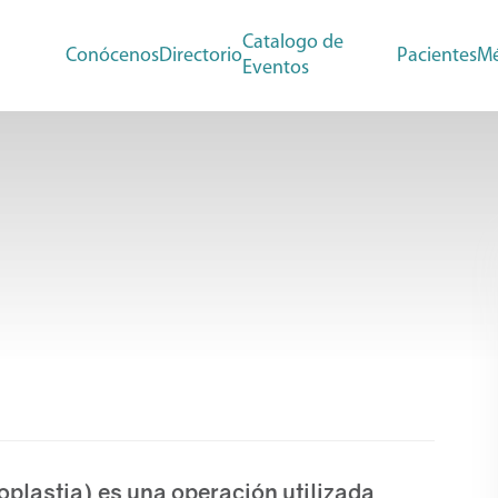
Catalogo de
Conócenos
Directorio
Pacientes
Mé
Eventos
noplastia) es una operación utilizada