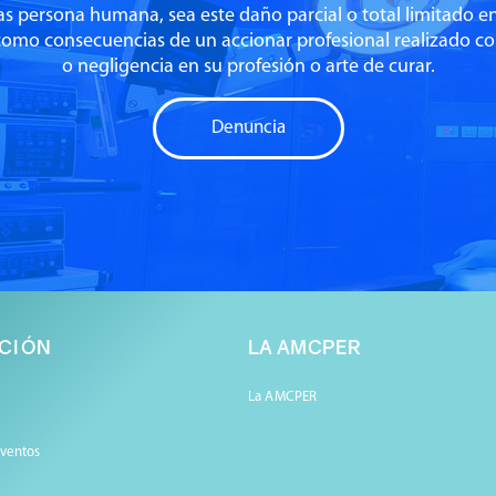
las persona humana, sea este daño parcial o total limitado e
omo consecuencias de un accionar profesional realizado c
o negligencia en su profesión o arte de curar.
Denuncia
CIÓN
LA AMCPER
La AMCPER
Eventos