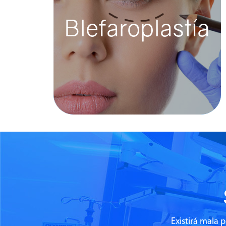
Blefaroplastía
Blefaroplastía
La blefaroplastía es un procedimiento
quirúrgico cuyo fin es eliminar el
exceso de piel, grasa y músculo de ...
Existirá mala 