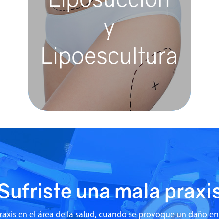
y
Liposucción y
Lipoescultura
Lipoescultura
La liposucción es una técnica
quirúrgica utilizada para eliminar
depósitos de grasa inestéticos de
determinadas áreas d...
Sufriste una mala praxi
praxis en el área de la salud, cuando se provoque un daño en