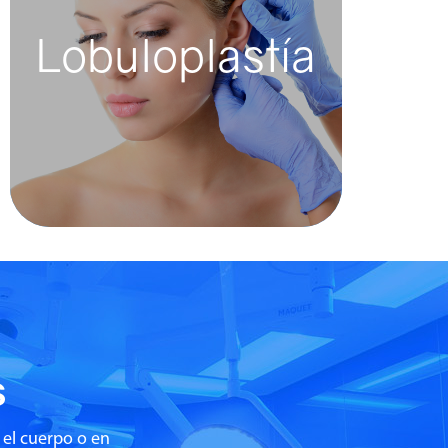
Lobuloplastía
Lobuloplastía
Es un procedimiento quirúrgico
destinado a reparar defectos en el
lóbulo de la oreja, por ejemplo, un
alargamiento im...
s
 el cuerpo o en